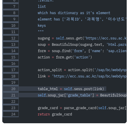
        :return:
        list
        which has dictionary as it's element
        element has ['과목ID', '과목명', '
        keys
        """
        sugang 
=
 self
.sess.get(
'https://ecc.ssu.ac.kr
        soup 
=
 BeautifulSoup(sugang.text, 
'html.parse
        form 
=
 soup.find(
'form'
, {
'name'
: 
'sap.client
        action 
=
 form.get(
'action'
)
        action_split 
=
 action.split(
'/sap/bc/webdynpr
        link 
=
 'https://ecc.ssu.ac.kr/sap/bc/webdynpr
        table_html 
=
 self
.sess.post(link) 
        self
.soup_jar[
'grade_table'
] 
=
 BeautifulSoup(
        grade_card 
=
 parse_grade_card(
self
.soup_jar[
'
        return
 grade_card