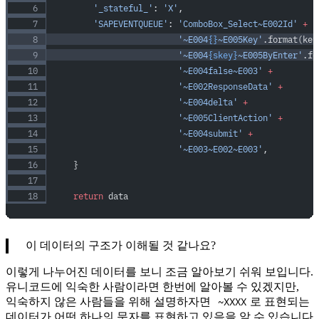
        '_stateful_'
: 
'X'
,
        'SAPEVENTQUEUE'
: 
'ComboBox_Select~E002Id'
 +
                         '~E004
{}
~E005Key'
.format(key
                         '~E004
{skey}
~E005ByEnter'
.fo
                         '~E004false~E003'
 +
                         '~E002ResponseData'
 +
                         '~E004delta'
 +
                         '~E005ClientAction'
 +
                         '~E004submit'
 +
                         '~E003~E002~E003'
,
    }
    return
 data
이 데이터의 구조가 이해될 것 같나요?
이렇게 나누어진 데이터를 보니 조금 알아보기 쉬워 보입니다.
유니코드에 익숙한 사람이라면 한번에 알아볼 수 있겠지만,
~XXXX
익숙하지 않은 사람들을 위해 설명하자면
로 표현되는
데이터가 어떤 하나의 문자를 표현하고 있음을 알 수 있습니다