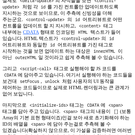
<delta-update>
<control-
실제로
의 자식들을 보면
update>
id
처럼 각
를 가진 컨트롤만 업데이트하도록
지시하는 것으로 보이므로, 이 추측에 신빙성을 더해
<control-update>
id
주는군요.
의
어트리뷰트로 어떤
<content>
컨트롤을 업데이트 할 지 지시하고,
태그
HTML
내부에는
CDATA
형태로 인코딩된
텍스트가 들어
<control-update>
id
있습니다. HTML 텍스트가
의
id
어트리뷰트와 동일한
어트리뷰트를 가진 태그로
innerHTML
시작하는 것을 보면 업데이트 하는 대상은
이
outerHTML
아닌
일 것이라고 쉽게 추측해 볼 수 있습니다.
<script-call>
그리고
태그로 실행해야 할 JS 코드를
CDATA
에 담아주고 있습니다. 여기서 실행해야 하는 코드들을
setFocus
unlock
보건대
,
처럼 사용자의 UI 동작을
제어하는 코드들이므로 실제로 HTML 렌더링과는 큰 관계가
없어 보입니다.
<initialize-ids>
CDATA
<span>
마지막으로
태그는
에
<span>
[]
태그를 담아 주고 있습니다.
태그의 내용이
(보통
Array의 기본 표현 형태이죠)인걸 보아 새로 초기화해야 하는
<span>
ID의 배열을
에 담아 주는걸로 추측해 볼 수
있겠습니다(확실하지 않으므로, 이 가설을 검증하려면 여러번