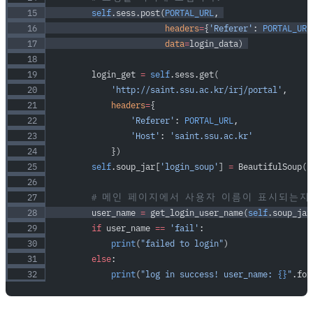
        self
.sess.post(
PORTAL_URL
, 
                       headers
=
{
'Referer'
: 
PORTAL_URL
                       data
=
login_data) 
        login_get 
=
 self
.sess.get(
            'http://saint.ssu.ac.kr/irj/portal'
,
            headers
=
{
                'Referer'
: 
PORTAL_URL
,
                'Host'
: 
'saint.ssu.ac.kr'
            })
        self
.soup_jar[
'login_soup'
] 
=
 BeautifulSoup(l
        # 메인 페이지에서 사용자 이름이 표시되는지
        user_name 
=
 get_login_user_name(
self
.soup_jar
        if
 user_name 
==
 'fail'
:
            print
(
"failed to login"
)
        else
:
            print
(
"log in success! user_name: 
{}
"
.for