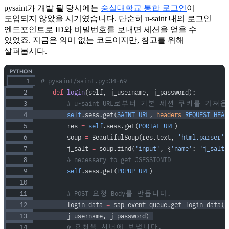
pysaint가 개발 될 당시에는
숭실대학교 통합 로그인
이
도입되지 않았을 시기였습니다. 단순히 u-saint 내의 로그인
엔드포인트로 ID와 비밀번호를 보내면 세션을 얻을 수
있었죠. 지금은 의미 없는 코드이지만, 참고를 위해
살펴봅시다.
# pysaint/saint.py:34-69
    def
 login
(self, j_username, j_password):
        # u-saint URL로부터 기본 세션 쿠키를 가져
        self
.sess.get(
SAINT_URL
, 
headers
=
REQUEST_HEAD
        res 
=
 self
.sess.get(
PORTAL_URL
)
        soup 
=
 BeautifulSoup(res.text, 
'html.parser'
)
        j_salt 
=
 soup.find(
'input'
, {
'name'
: 
'j_salt'
        # necessary to get JSESSIONID
        self
.sess.get(
POPUP_URL
)
        # POST 요청 Body를 만듭니다. 
        login_data 
=
 sap_event_queue.get_login_data(j
        j_username, j_password) 
        # 요청을 서버에 보냅니다. 