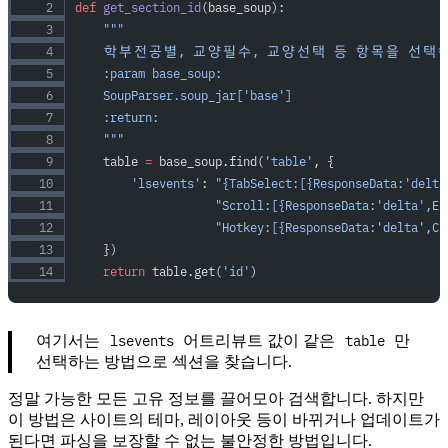
def
 get_section_id
(base_soup):
    """
    학부전공별, 교양필수, 교양선택 등 항목을 선택
    :param base_soup:
    SoupParser.soup_jar['base']
    :return:
    """
    table 
=
 base_soup.find(
'table'
, {
        'lsevents'
: 
"{TabSelect:[{ResponseData:'delta
                    "Scroll:[{ResponseData:'delta',En
                    "Hotkey:[{ResponseData:'delta',Cl
    })
    return
 table.get(
'id'
)
lsevents
table
여기서는
어트리뷰트 값이 같은
만
선택하는 방법으로 섹션을 찾습니다.
정말 가능한 모든 고유 정보를 끌어모아 검색합니다. 하지만
이 방법은 사이트의 테마, 레이아웃 등이 바뀌거나 업데이트가
된다면 파싱을 보장할 수 없는 불안정한 방법입니다.