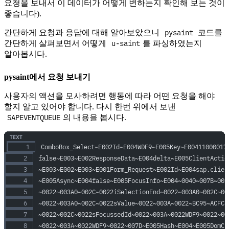
요청을 보내서 이 데이터가 어떻게 변하는지 확인해 보는 것이
좋습니다).
pysaint
간단하게 요청과 응답에 대해 알아보았으니
코드를
u-saint
간단하게 살펴보면서 어떻게
를 파싱하였는지
알아봅시다.
pysaint에서 요청 보내기
사용자의 액션을 모사하려면 행동에 따라 어떤 요청을 해야
할지 알고 있어야 합니다. 다시 한번 위에서 보낸
SAPEVENTQUEUE
의 내용을 봅시다.
ComboBox_Select~E002Id~E004WDF9~E005Key~E00411000017
false~E003~E002ResponseData~E004delta~E005ClientActio
~E003~E002~E003~E001Form_Request~E002Id~E004sap.clien
~E005Async~E004false~E005FocusInfo~E004~0040~007B~002
~0022~003A0~002C~0022iSelectionEnd~0022~003A0~002C~00
~0022~003A0~002C~0022sValue~0022~003A~0022~BC95~ACFC~
~0022~002C~0022sFocussedId~0022~003A~0022WDF9~0022~00
~0022~003A~0022WDF9~0022~007D~E005Hash~E004~E005DomCh