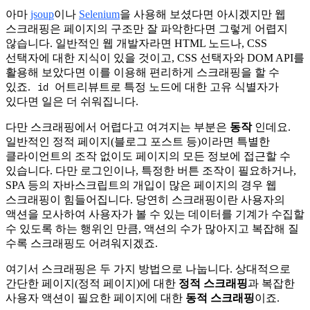
아마
jsoup
이나
Selenium
을 사용해 보셨다면 아시겠지만 웹
스크래핑은 페이지의 구조만 잘 파악한다면 그렇게 어렵지
않습니다. 일반적인 웹 개발자라면 HTML 노드나, CSS
선택자에 대한 지식이 있을 것이고, CSS 선택자와 DOM API를
활용해 보았다면 이를 이용해 편리하게 스크래핑을 할 수
id
있죠.
어트리뷰트로 특정 노드에 대한 고유 식별자가
있다면 일은 더 쉬워집니다.
다만 스크래핑에서 어렵다고 여겨지는 부분은
동작
인데요.
일반적인 정적 페이지(블로그 포스트 등)이라면 특별한
클라이언트의 조작 없이도 페이지의 모든 정보에 접근할 수
있습니다. 다만 로그인이나, 특정한 버튼 조작이 필요하거나,
SPA 등의 자바스크립트의 개입이 많은 페이지의 경우 웹
스크래핑이 힘들어집니다. 당연히 스크래핑이란 사용자의
액션을 모사하여 사용자가 볼 수 있는 데이터를 기계가 수집할
수 있도록 하는 행위인 만큼, 액션의 수가 많아지고 복잡해 질
수록 스크래핑도 어려워지겠죠.
여기서 스크래핑은 두 가지 방법으로 나눕니다. 상대적으로
간단한 페이지(정적 페이지)에 대한
정적 스크래핑
과 복잡한
사용자 액션이 필요한 페이지에 대한
동적 스크래핑
이죠.