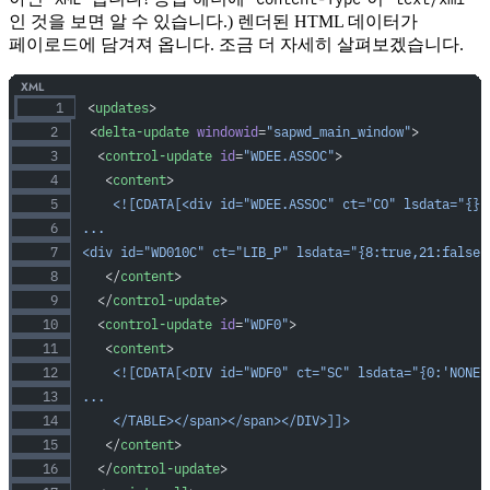
인 것을 보면 알 수 있습니다.) 렌더된 HTML 데이터가
페이로드에 담겨져 옵니다. 조금 더 자세히 살펴보겠습니다.
<
updates
>
 <
delta-update
 windowid
=
"sapwd_main_window"
>
  <
control-update
 id
=
"WDEE.ASSOC"
>
   <
content
>
    <![CDATA[<div id="WDEE.ASSOC" ct="CO" lsdata="{}
...
<div id="WD010C" ct="LIB_P" lsdata="{8:true,21:false
   </
content
>
  </
control-update
>
  <
control-update
 id
=
"WDF0"
>
   <
content
>
    <![CDATA[<DIV id="WDF0" ct="SC" lsdata="{0:'NONE'
...
    </TABLE></span></span></DIV>]]>
   </
content
>
  </
control-update
>