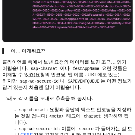
이… 이게뭐죠??
클라이언트 측에서 보낸 요청의 데이터를 보면 조금… 읽기
sap-charset
fesrAppName
어렵습니다.
이나
요런 것들은
이해할 수 있죠(요청의 인코딩, 앱 이름 - URL에도 있는).
sap-wd-secure-id
SAPEVENTQUEUE
하지만
나
는 어떤 정보가
담겨 있는지 처음엔 알기 어렵습니다.
그래도 각 이름을 토대로 추측을 해 봅시다.
sap-charset
: 요청과 응답의 텍스트 인코딩을 지정하
<meta>
charset
는 것일 겁니다(
태그에
생각하면 됩
니다).
sap-wd-secure-id
secure
: 이름에
가 들어가는 걸 보
니
CSRF
같은 공격을 막기 위한 토큰처럼 보이네요.