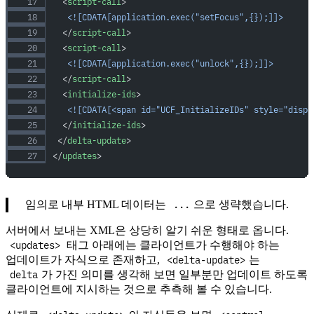
  <
script-call
>
   <![CDATA[application.exec("setFocus",{});]]>
  </
script-call
>
  <
script-call
>
   <![CDATA[application.exec("unlock",{});]]>
  </
script-call
>
  <
initialize-ids
>
   <![CDATA[<span id="UCF_InitializeIDs" style="displ
  </
initialize-ids
>
 </
delta-update
>
</
updates
>
...
임의로 내부 HTML 데이터는
으로 생략했습니다.
서버에서 보내는 XML은 상당히 알기 쉬운 형태로 옵니다.
<updates>
태그 아래에는 클라이언트가 수행해야 하는
<delta-update>
업데이트가 자식으로 존재하고,
는
delta
가 가진 의미를 생각해 보면 일부분만 업데이트 하도록
클라이언트에 지시하는 것으로 추측해 볼 수 있습니다.